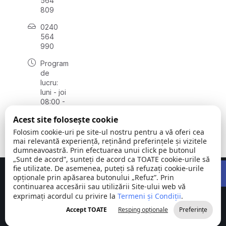
564
809
0240
564
990
Program
de
lucru:
luni - joi
08:00 -
16:30,
Acest site folosește cookie
vineri
08:00 -
Folosim cookie-uri pe site-ul nostru pentru a vă oferi cea
14:00
mai relevantă experiență, reținând preferințele și vizitele
dumneavoastră. Prin efectuarea unui click pe butonul
„Sunt de acord”, sunteți de acord ca TOATE cookie-urile să
Open 
fie utilizate. De asemenea, puteți să refuzați cookie-urile
Concept realizat de
Big Media Relații Publice SRL
opționale prin apăsarea butonului „Refuz”. Prin
continuarea accesării sau utilizării Site-ului web vă
exprimați acordul cu privire la
Comuna
Termeni și Condiții
©
Toate
.
Stejaru |
2026
drepturile
Accept TOATE
Resping opționale
Preferințe
județul Tulcea
rezervate