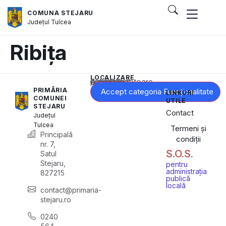
COMUNA STEJARU
Județul
Tulcea
Ribița
LOCALIZARE
Acest conținut este blocat până când acceptați categoria corespunzătoare de cookie-uri.
PRIMĂRIA
Accept categoria Funcționalitate
LINKURI
COMUNEI
UTILE
STEJARU
Contact
Județul
Tulcea
Termeni și
Principală
condiții
nr. 7,
S.O.S.
Satul
Stejaru,
pentru
administrația
827215
publică
locală
contact@primaria-
stejaru.ro
0240