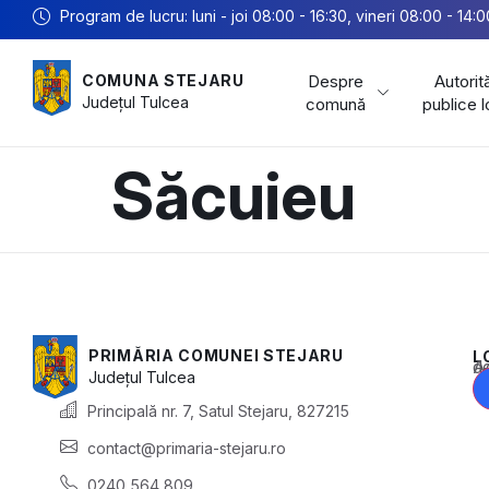
Program de lucru: luni - joi 08:00 - 16:30, vineri 08:00 - 14:0
Despre
Autorită
COMUNA STEJARU
Județul
Tulcea
comună
publice 
Săcuieu
PRIMĂRIA COMUNEI STEJARU
L
Acest conținu
Județul
Tulcea
Principală nr. 7, Satul Stejaru, 827215
contact@primaria-stejaru.ro
0240 564 809