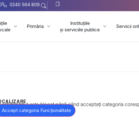
0
0240 564 809
țile
Instituțiile
Primăria
Servicii on
locale
și serviciile publice
OCALIZARE
t este blocat până când acceptați categoria corespunzătoare de cookie-uri.
Accept categoria Funcționalitate