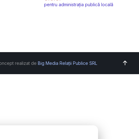
pentru administrația publică locală
oncept realizat de
Big Media Relații Publice SRL