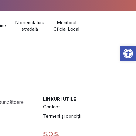
Nomenclatura
Monitorul
line
stradală
Oficial Local
Open 
LINKURI UTILE
Contact
Termeni și condiții
S.O.S.