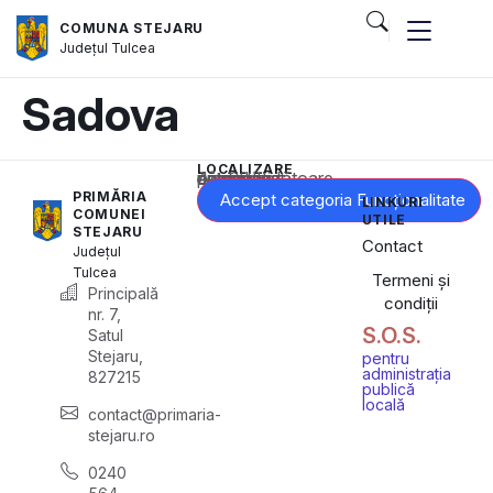
COMUNA STEJARU
Județul
Tulcea
Sadova
LOCALIZARE
Acest conținut este blocat până când acceptați categoria corespunzătoare de cookie-uri.
PRIMĂRIA
Accept categoria Funcționalitate
LINKURI
COMUNEI
UTILE
STEJARU
Contact
Județul
Tulcea
Termeni și
Principală
condiții
nr. 7,
S.O.S.
Satul
Stejaru,
pentru
administrația
827215
publică
locală
contact@primaria-
stejaru.ro
0240