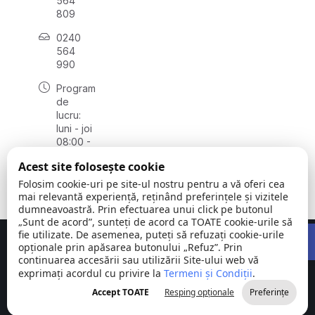
564
809
0240
564
990
Program
de
lucru:
luni - joi
08:00 -
16:30,
Acest site folosește cookie
vineri
08:00 -
Folosim cookie-uri pe site-ul nostru pentru a vă oferi cea
14:00
mai relevantă experiență, reținând preferințele și vizitele
dumneavoastră. Prin efectuarea unui click pe butonul
„Sunt de acord”, sunteți de acord ca TOATE cookie-urile să
Open 
fie utilizate. De asemenea, puteți să refuzați cookie-urile
Concept realizat de
Big Media Relații Publice SRL
opționale prin apăsarea butonului „Refuz”. Prin
continuarea accesării sau utilizării Site-ului web vă
exprimați acordul cu privire la
Comuna
Termeni și Condiții
©
Toate
.
Stejaru |
2026
drepturile
Accept TOATE
Resping opționale
Preferințe
județul Tulcea
rezervate