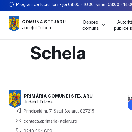
Program de lucru: luni - joi 08:00 - 16:30, vineri 08:00 - 14:0
Despre
Autorită
COMUNA STEJARU
Județul
Tulcea
comună
publice 
Schela
PRIMĂRIA COMUNEI STEJARU
L
Acest conținu
Județul
Tulcea
Principală nr. 7, Satul Stejaru, 827215
contact@primaria-stejaru.ro
0240 564 809