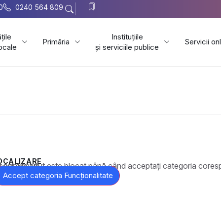
0
0240 564 809
țile
Instituțiile
Primăria
Servicii on
locale
și serviciile publice
OCALIZARE
t este blocat până când acceptați categoria corespunzătoare de cookie-uri.
Accept categoria Funcționalitate