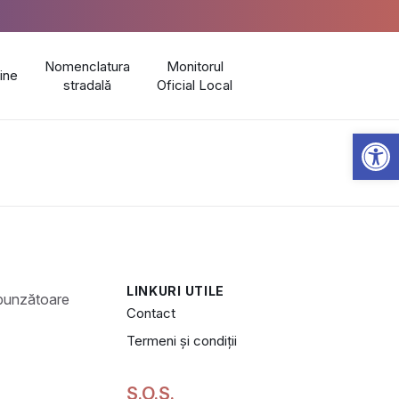
Nomenclatura
Monitorul
line
stradală
Oficial Local
Open 
LINKURI UTILE
Contact
Termeni și condiții
S.O.S.