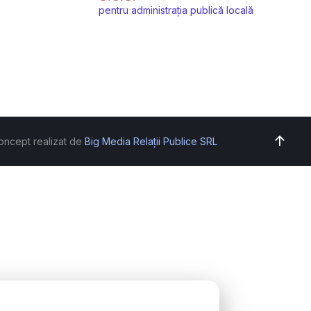
pentru administrația publică locală
oncept realizat de
Big Media Relații Publice SRL