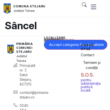
COMUNA STEJARU
Județul
Tulcea
Sâncel
LOCALIZARE
Acest conținut este blocat până când acceptați categoria corespunzătoare de cookie-uri.
PRIMĂRIA
Accept categoria Funcționalitate
LINKURI
COMUNEI
UTILE
STEJARU
Contact
Județul
Tulcea
Termeni și
Principală
condiții
nr. 7,
S.O.S.
Satul
Stejaru,
pentru
administrația
827215
publică
locală
contact@primaria-
stejaru.ro
0240