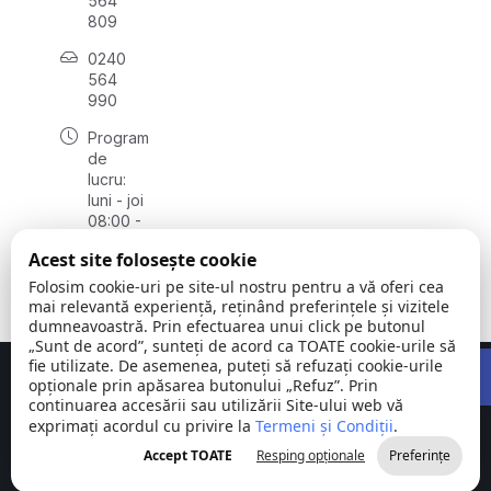
564
809
0240
564
990
Program
de
lucru:
luni - joi
08:00 -
16:30,
Acest site folosește cookie
vineri
08:00 -
Folosim cookie-uri pe site-ul nostru pentru a vă oferi cea
14:00
mai relevantă experiență, reținând preferințele și vizitele
dumneavoastră. Prin efectuarea unui click pe butonul
„Sunt de acord”, sunteți de acord ca TOATE cookie-urile să
Open 
fie utilizate. De asemenea, puteți să refuzați cookie-urile
Concept realizat de
Big Media Relații Publice SRL
opționale prin apăsarea butonului „Refuz”. Prin
continuarea accesării sau utilizării Site-ului web vă
exprimați acordul cu privire la
Comuna
Termeni și Condiții
©
Toate
.
Stejaru |
2026
drepturile
Accept TOATE
Resping opționale
Preferințe
județul Tulcea
rezervate