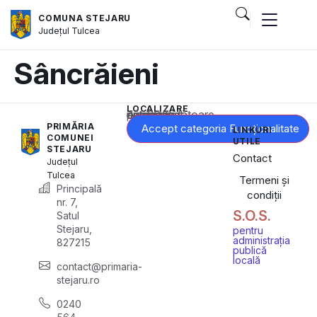
COMUNA STEJARU
Județul
Tulcea
Sâncrăieni
LOCALIZARE
Acest conținut este blocat până când acceptați categoria corespunzătoare de cookie-uri.
PRIMĂRIA
Accept categoria Funcționalitate
LINKURI
COMUNEI
UTILE
STEJARU
Contact
Județul
Tulcea
Termeni și
Principală
condiții
nr. 7,
S.O.S.
Satul
Stejaru,
pentru
administrația
827215
publică
locală
contact@primaria-
stejaru.ro
0240