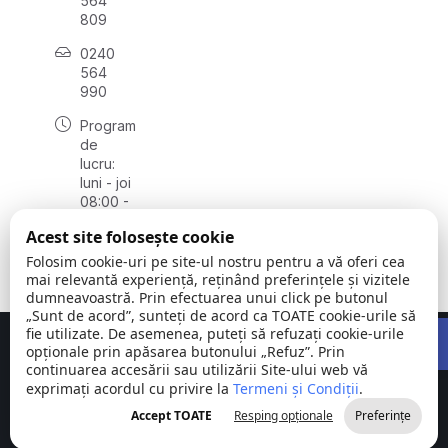
564
809
0240
564
990
Program
de
lucru:
luni - joi
08:00 -
16:30,
Acest site folosește cookie
vineri
08:00 -
Folosim cookie-uri pe site-ul nostru pentru a vă oferi cea
14:00
mai relevantă experiență, reținând preferințele și vizitele
dumneavoastră. Prin efectuarea unui click pe butonul
„Sunt de acord”, sunteți de acord ca TOATE cookie-urile să
Open 
fie utilizate. De asemenea, puteți să refuzați cookie-urile
Concept realizat de
Big Media Relații Publice SRL
opționale prin apăsarea butonului „Refuz”. Prin
continuarea accesării sau utilizării Site-ului web vă
exprimați acordul cu privire la
Comuna
Termeni și Condiții
©
Toate
.
Stejaru |
2026
drepturile
Accept TOATE
Resping opționale
Preferințe
județul Tulcea
rezervate