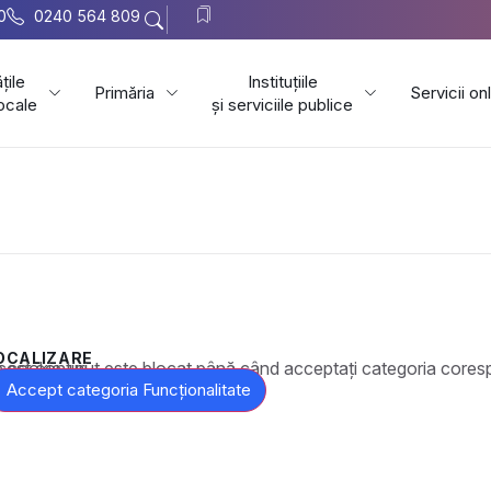
0
0240 564 809
țile
Instituțiile
Primăria
Servicii on
locale
și serviciile publice
OCALIZARE
t este blocat până când acceptați categoria corespunzătoare de cookie-uri.
Accept categoria Funcționalitate