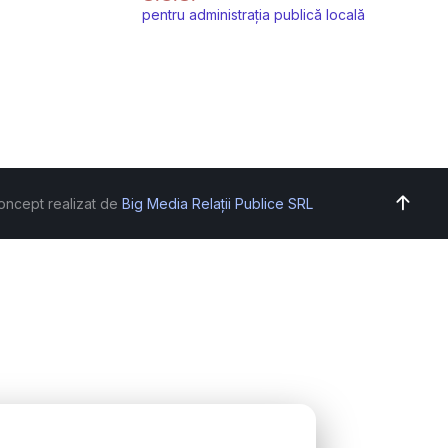
pentru administrația publică locală
oncept realizat de
Big Media Relații Publice SRL