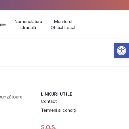
Nomenclatura
Monitorul
line
stradală
Oficial Local
Open 
LINKURI UTILE
Contact
Termeni și condiții
S.O.S.