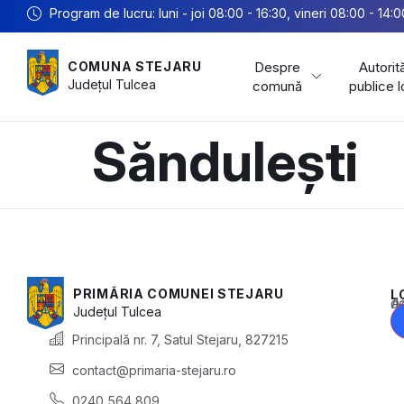
Program de lucru: luni - joi 08:00 - 16:30, vineri 08:00 - 14:0
Despre
Autorită
COMUNA STEJARU
Județul
Tulcea
comună
publice 
Săndulești
PRIMĂRIA COMUNEI STEJARU
L
Acest conținu
Județul
Tulcea
Principală nr. 7, Satul Stejaru, 827215
contact@primaria-stejaru.ro
0240 564 809