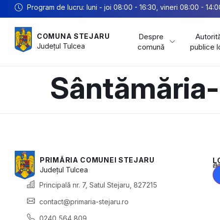
Program de lucru: luni - joi 08:00 - 16:30, vineri 08:00 - 14:0
Despre
Autorită
COMUNA STEJARU
Județul
Tulcea
comună
publice 
Sântămăria-
PRIMĂRIA COMUNEI STEJARU
L
Acest conținu
Județul
Tulcea
Principală nr. 7, Satul Stejaru, 827215
contact@primaria-stejaru.ro
0240 564 809