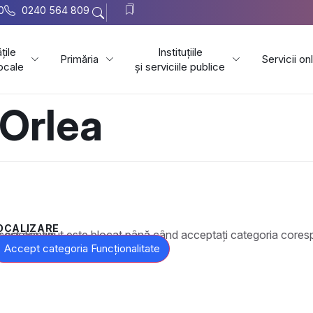
0
0240 564 809
țile
Instituțiile
Primăria
Servicii on
locale
și serviciile publice
Orlea
OCALIZARE
t este blocat până când acceptați categoria corespunzătoare de cookie-uri.
Accept categoria Funcționalitate