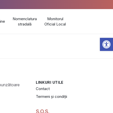
Nomenclatura
Monitorul
line
stradală
Oficial Local
Open 
LINKURI UTILE
Contact
Termeni și condiții
S.O.S.