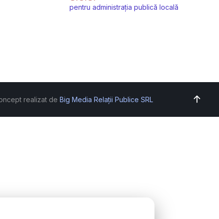
pentru administrația publică locală
oncept realizat de
Big Media Relații Publice SRL