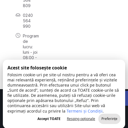
564
809
0240
564
990
Program
de
lucru:
luni - joi
08:00 -
16:30,
Acest site folosește cookie
vineri
08:00 -
Folosim cookie-uri pe site-ul nostru pentru a vă oferi cea
14:00
mai relevantă experiență, reținând preferințele și vizitele
dumneavoastră. Prin efectuarea unui click pe butonul
„Sunt de acord”, sunteți de acord ca TOATE cookie-urile să
Open 
fie utilizate. De asemenea, puteți să refuzați cookie-urile
Concept realizat de
Big Media Relații Publice SRL
opționale prin apăsarea butonului „Refuz”. Prin
continuarea accesării sau utilizării Site-ului web vă
exprimați acordul cu privire la
Comuna
Termeni și Condiții
©
Toate
.
Stejaru |
2026
drepturile
Accept TOATE
Resping opționale
Preferințe
județul Tulcea
rezervate