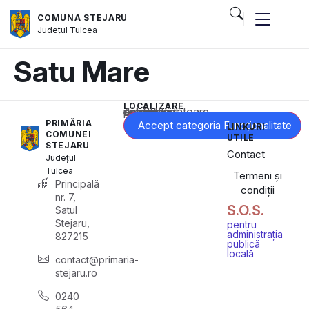
COMUNA STEJARU
Județul
Tulcea
Satu Mare
LOCALIZARE
Acest conținut este blocat până când acceptați categoria corespunzătoare de cookie-uri.
PRIMĂRIA
Accept categoria Funcționalitate
LINKURI
COMUNEI
UTILE
STEJARU
Contact
Județul
Tulcea
Termeni și
Principală
condiții
nr. 7,
S.O.S.
Satul
Stejaru,
pentru
administrația
827215
publică
locală
contact@primaria-
stejaru.ro
0240