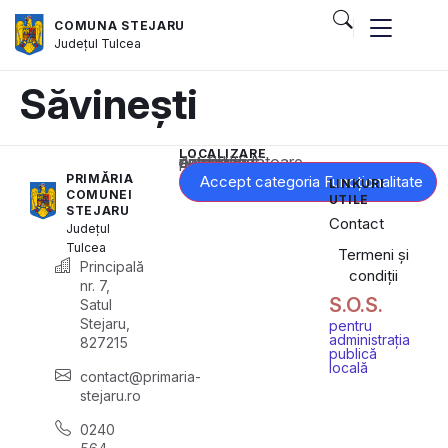
COMUNA STEJARU
Județul
Tulcea
Săvinești
LOCALIZARE
Acest conținut este blocat până când acceptați categoria corespunzătoare de cookie-uri.
PRIMĂRIA
Accept categoria Funcționalitate
LINKURI
COMUNEI
UTILE
STEJARU
Contact
Județul
Tulcea
Termeni și
Principală
condiții
nr. 7,
S.O.S.
Satul
Stejaru,
pentru
administrația
827215
publică
locală
contact@primaria-
stejaru.ro
0240