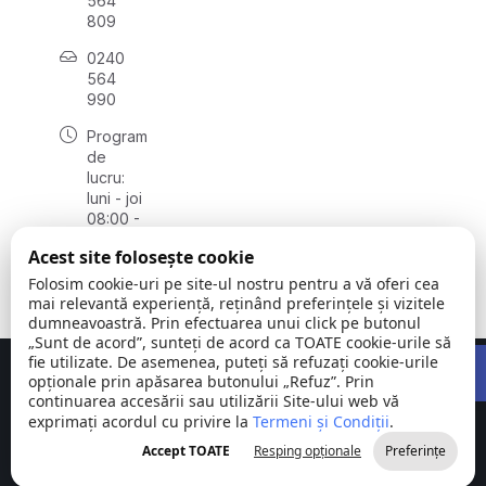
564
809
0240
564
990
Program
de
lucru:
luni - joi
08:00 -
16:30,
Acest site folosește cookie
vineri
08:00 -
Folosim cookie-uri pe site-ul nostru pentru a vă oferi cea
14:00
mai relevantă experiență, reținând preferințele și vizitele
dumneavoastră. Prin efectuarea unui click pe butonul
„Sunt de acord”, sunteți de acord ca TOATE cookie-urile să
Open 
fie utilizate. De asemenea, puteți să refuzați cookie-urile
Concept realizat de
Big Media Relații Publice SRL
opționale prin apăsarea butonului „Refuz”. Prin
continuarea accesării sau utilizării Site-ului web vă
exprimați acordul cu privire la
Comuna
Termeni și Condiții
©
Toate
.
Stejaru |
2026
drepturile
Accept TOATE
Resping opționale
Preferințe
județul Tulcea
rezervate