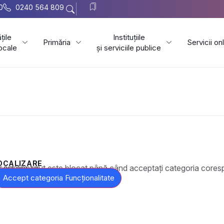
0
0240 564 809
țile
Instituțiile
Primăria
Servicii on
locale
și serviciile publice
OCALIZARE
t este blocat până când acceptați categoria corespunzătoare de cookie-uri.
Accept categoria Funcționalitate