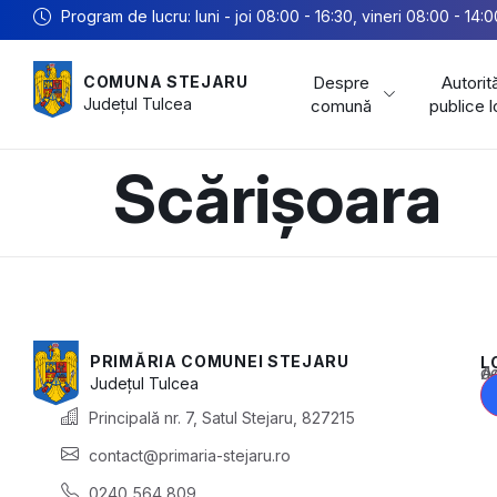
Program de lucru: luni - joi 08:00 - 16:30, vineri 08:00 - 14:0
Despre
Autorită
COMUNA STEJARU
Județul
Tulcea
comună
publice 
Scărișoara
PRIMĂRIA COMUNEI STEJARU
L
Acest conținu
Județul
Tulcea
Principală nr. 7, Satul Stejaru, 827215
contact@primaria-stejaru.ro
0240 564 809