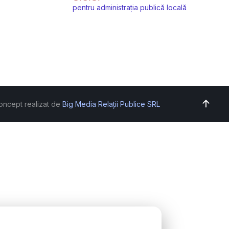
pentru administrația publică locală
oncept realizat de
Big Media Relații Publice SRL