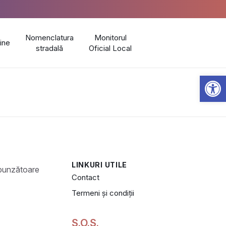
Nomenclatura
Monitorul
line
stradală
Oficial Local
Open 
LINKURI UTILE
Contact
Termeni și condiții
S.O.S.