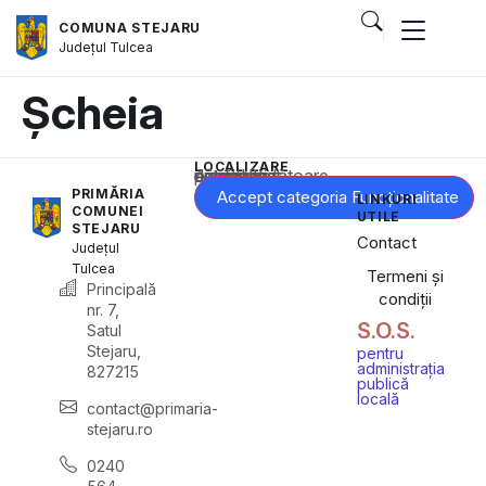
COMUNA STEJARU
Județul
Tulcea
Șcheia
LOCALIZARE
Acest conținut este blocat până când acceptați categoria corespunzătoare de cookie-uri.
PRIMĂRIA
Accept categoria Funcționalitate
LINKURI
COMUNEI
UTILE
STEJARU
Contact
Județul
Tulcea
Termeni și
Principală
condiții
nr. 7,
S.O.S.
Satul
Stejaru,
pentru
administrația
827215
publică
locală
contact@primaria-
stejaru.ro
0240