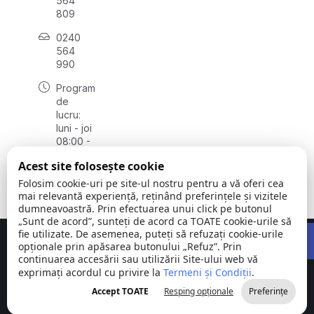
564
809
0240
564
990
Program
de
lucru:
luni - joi
08:00 -
16:30,
Acest site folosește cookie
vineri
08:00 -
Folosim cookie-uri pe site-ul nostru pentru a vă oferi cea
14:00
mai relevantă experiență, reținând preferințele și vizitele
dumneavoastră. Prin efectuarea unui click pe butonul
„Sunt de acord”, sunteți de acord ca TOATE cookie-urile să
Open 
fie utilizate. De asemenea, puteți să refuzați cookie-urile
Concept realizat de
Big Media Relații Publice SRL
opționale prin apăsarea butonului „Refuz”. Prin
continuarea accesării sau utilizării Site-ului web vă
exprimați acordul cu privire la
Comuna
Termeni și Condiții
©
Toate
.
Stejaru |
2026
drepturile
Accept TOATE
Resping opționale
Preferințe
județul Tulcea
rezervate