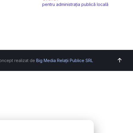
pentru administrația publică locală
oncept realizat de
Big Media Relații Publice SRL