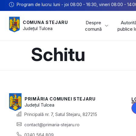
Program de lucru: luni - joi 08:00 - 16:30, vineri 08:00 - 14:0
Despre
Autorită
COMUNA STEJARU
Județul
Tulcea
comună
publice 
Schitu
PRIMĂRIA COMUNEI STEJARU
L
Acest conținu
Județul
Tulcea
Principală nr. 7, Satul Stejaru, 827215
contact@primaria-stejaru.ro
0240 564 809