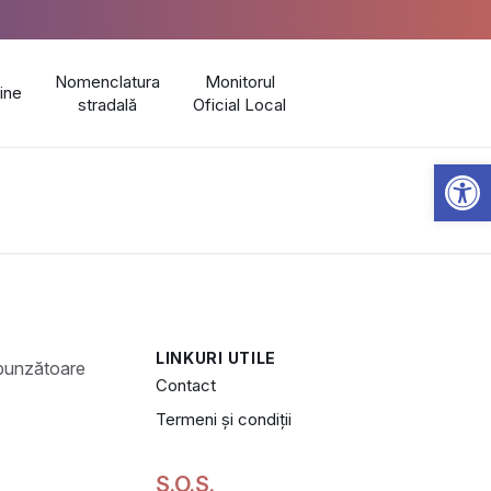
Nomenclatura
Monitorul
line
stradală
Oficial Local
Open 
LINKURI UTILE
Contact
Termeni și condiții
S.O.S.