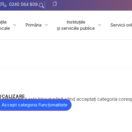
0
0240 564 809
țile
Instituțiile
Primăria
Servicii on
locale
și serviciile publice
OCALIZARE
t este blocat până când acceptați categoria corespunzătoare de cookie-uri.
Accept categoria Funcționalitate