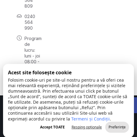
564
809
0240
564
990
Program
de
lucru:
luni - joi
08:00 -
16:30,
Acest site folosește cookie
vineri
08:00 -
Folosim cookie-uri pe site-ul nostru pentru a vă oferi cea
14:00
mai relevantă experiență, reținând preferințele și vizitele
dumneavoastră. Prin efectuarea unui click pe butonul
„Sunt de acord”, sunteți de acord ca TOATE cookie-urile să
Open 
fie utilizate. De asemenea, puteți să refuzați cookie-urile
Concept realizat de
Big Media Relații Publice SRL
opționale prin apăsarea butonului „Refuz”. Prin
continuarea accesării sau utilizării Site-ului web vă
exprimați acordul cu privire la
Comuna
Termeni și Condiții
©
Toate
.
Stejaru |
2026
drepturile
Accept TOATE
Resping opționale
Preferințe
județul Tulcea
rezervate