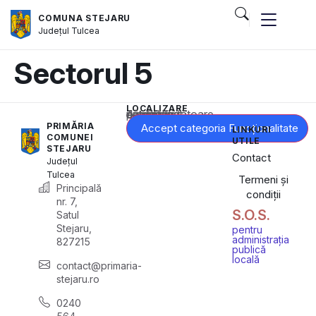
COMUNA STEJARU
Județul
Tulcea
Sectorul 5
LOCALIZARE
Acest conținut este blocat până când acceptați categoria corespunzătoare de cookie-uri.
PRIMĂRIA
Accept categoria Funcționalitate
LINKURI
COMUNEI
UTILE
STEJARU
Contact
Județul
Tulcea
Termeni și
Principală
condiții
nr. 7,
S.O.S.
Satul
Stejaru,
pentru
administrația
827215
publică
locală
contact@primaria-
stejaru.ro
0240