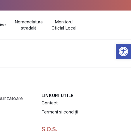
Nomenclatura
Monitorul
line
stradală
Oficial Local
Open 
LINKURI UTILE
Contact
Termeni și condiții
S.O.S.