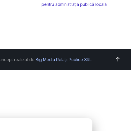
pentru administrația publică locală
oncept realizat de
Big Media Relații Publice SRL