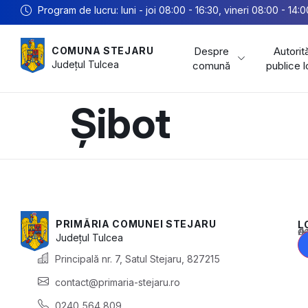
Program de lucru: luni - joi 08:00 - 16:30, vineri 08:00 - 14:0
Despre
Autorită
COMUNA STEJARU
Județul
Tulcea
comună
publice 
Șibot
PRIMĂRIA COMUNEI STEJARU
L
Acest conținu
Județul
Tulcea
Principală nr. 7, Satul Stejaru, 827215
contact@primaria-stejaru.ro
0240 564 809