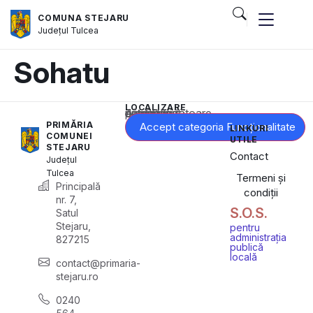
COMUNA STEJARU
Județul
Tulcea
Sohatu
LOCALIZARE
Acest conținut este blocat până când acceptați categoria corespunzătoare de cookie-uri.
PRIMĂRIA
Accept categoria Funcționalitate
LINKURI
COMUNEI
UTILE
STEJARU
Contact
Județul
Tulcea
Termeni și
Principală
condiții
nr. 7,
S.O.S.
Satul
Stejaru,
pentru
administrația
827215
publică
locală
contact@primaria-
stejaru.ro
0240