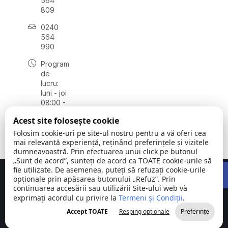
564
809
0240
564
990
Program
de
lucru:
luni - joi
08:00 -
16:30,
Acest site folosește cookie
vineri
08:00 -
Folosim cookie-uri pe site-ul nostru pentru a vă oferi cea
14:00
mai relevantă experiență, reținând preferințele și vizitele
dumneavoastră. Prin efectuarea unui click pe butonul
„Sunt de acord”, sunteți de acord ca TOATE cookie-urile să
Open 
fie utilizate. De asemenea, puteți să refuzați cookie-urile
Concept realizat de
Big Media Relații Publice SRL
opționale prin apăsarea butonului „Refuz”. Prin
continuarea accesării sau utilizării Site-ului web vă
exprimați acordul cu privire la
Comuna
Termeni și Condiții
©
Toate
.
Stejaru |
2026
drepturile
Accept TOATE
Resping opționale
Preferințe
județul Tulcea
rezervate