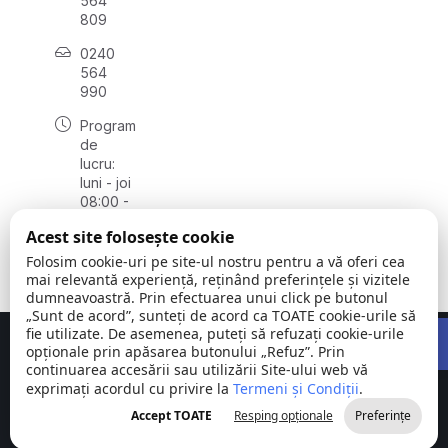
564
809
0240
564
990
Program
de
lucru:
luni - joi
08:00 -
16:30,
Acest site folosește cookie
vineri
08:00 -
Folosim cookie-uri pe site-ul nostru pentru a vă oferi cea
14:00
mai relevantă experiență, reținând preferințele și vizitele
dumneavoastră. Prin efectuarea unui click pe butonul
„Sunt de acord”, sunteți de acord ca TOATE cookie-urile să
Open 
fie utilizate. De asemenea, puteți să refuzați cookie-urile
Concept realizat de
Big Media Relații Publice SRL
opționale prin apăsarea butonului „Refuz”. Prin
continuarea accesării sau utilizării Site-ului web vă
exprimați acordul cu privire la
Comuna
Termeni și Condiții
©
Toate
.
Stejaru |
2026
drepturile
Accept TOATE
Resping opționale
Preferințe
județul Tulcea
rezervate