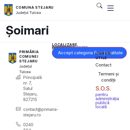
COMUNA STEJARU
Județul
Tulcea
Șoimari
LOCALIZARE
Acest conținut este blocat până când acceptați categoria corespunzătoare de cookie-uri.
PRIMĂRIA
Accept categoria Funcționalitate
LINKURI
COMUNEI
UTILE
STEJARU
Contact
Județul
Tulcea
Termeni și
Principală
condiții
nr. 7,
S.O.S.
Satul
Stejaru,
pentru
administrația
827215
publică
locală
contact@primaria-
stejaru.ro
0240