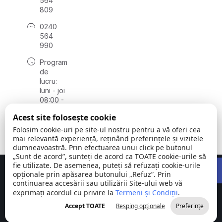
564
809
0240
564
990
Program
de
lucru:
luni - joi
08:00 -
16:30,
Acest site folosește cookie
vineri
08:00 -
Folosim cookie-uri pe site-ul nostru pentru a vă oferi cea
14:00
mai relevantă experiență, reținând preferințele și vizitele
dumneavoastră. Prin efectuarea unui click pe butonul
„Sunt de acord”, sunteți de acord ca TOATE cookie-urile să
Open 
fie utilizate. De asemenea, puteți să refuzați cookie-urile
Concept realizat de
Big Media Relații Publice SRL
opționale prin apăsarea butonului „Refuz”. Prin
continuarea accesării sau utilizării Site-ului web vă
exprimați acordul cu privire la
Comuna
Termeni și Condiții
©
Toate
.
Stejaru |
2026
drepturile
Accept TOATE
Resping opționale
Preferințe
județul Tulcea
rezervate