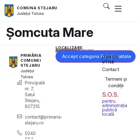
COMUNA STEJARU
Județul
Tulcea
Șomcuta Mare
LOCALIZARE
Acest conținut este blocat până când acceptați categoria corespunzătoare de cookie-uri.
PRIMĂRIA
Accept categoria Funcționalitate
LINKURI
COMUNEI
UTILE
STEJARU
Contact
Județul
Tulcea
Termeni și
Principală
condiții
nr. 7,
S.O.S.
Satul
Stejaru,
pentru
administrația
827215
publică
locală
contact@primaria-
stejaru.ro
0240