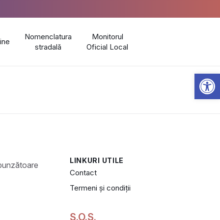
Nomenclatura
Monitorul
line
stradală
Oficial Local
Open 
LINKURI UTILE
Contact
Termeni și condiții
S.O.S.