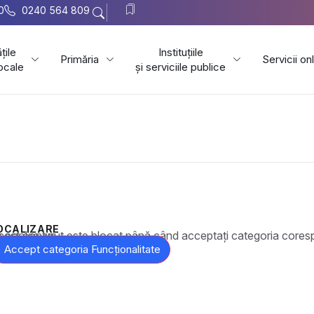
0
0240 564 809
țile
Instituțiile
Primăria
Servicii on
locale
și serviciile publice
OCALIZARE
t este blocat până când acceptați categoria corespunzătoare de cookie-uri.
Accept categoria Funcționalitate