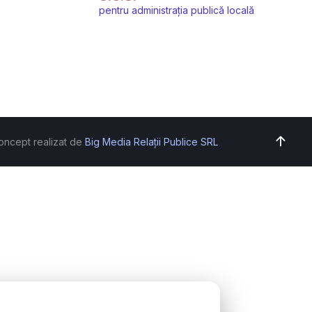
pentru administrația publică locală
oncept realizat de
Big Media Relații Publice SRL