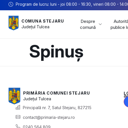
Program de lucru: luni - joi 08:00 - 16:30, vineri 08:00 - 14:0
Despre
Autorită
COMUNA STEJARU
Județul
Tulcea
comună
publice 
Spinuș
PRIMĂRIA COMUNEI STEJARU
L
Acest conținu
Județul
Tulcea
Principală nr. 7, Satul Stejaru, 827215
contact@primaria-stejaru.ro
0240 564 809