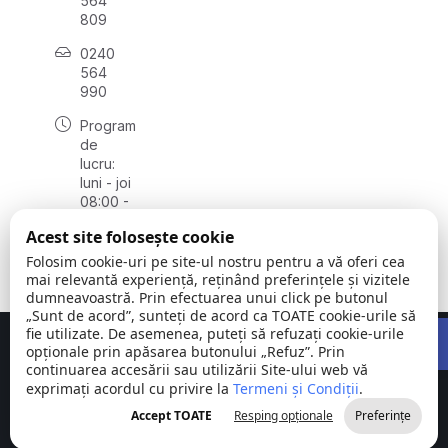
564
809
0240
564
990
Program
de
lucru:
luni - joi
08:00 -
16:30,
Acest site folosește cookie
vineri
08:00 -
Folosim cookie-uri pe site-ul nostru pentru a vă oferi cea
14:00
mai relevantă experiență, reținând preferințele și vizitele
dumneavoastră. Prin efectuarea unui click pe butonul
„Sunt de acord”, sunteți de acord ca TOATE cookie-urile să
Open 
fie utilizate. De asemenea, puteți să refuzați cookie-urile
Concept realizat de
Big Media Relații Publice SRL
opționale prin apăsarea butonului „Refuz”. Prin
continuarea accesării sau utilizării Site-ului web vă
exprimați acordul cu privire la
Comuna
Termeni și Condiții
©
Toate
.
Stejaru |
2026
drepturile
Accept TOATE
Resping opționale
Preferințe
județul Tulcea
rezervate