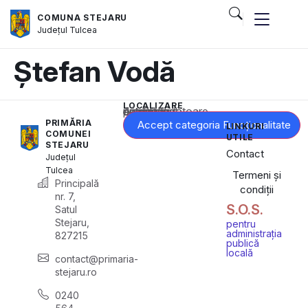
COMUNA STEJARU
Județul
Tulcea
Ștefan Vodă
LOCALIZARE
Acest conținut este blocat până când acceptați categoria corespunzătoare de cookie-uri.
PRIMĂRIA
Accept categoria Funcționalitate
LINKURI
COMUNEI
UTILE
STEJARU
Contact
Județul
Tulcea
Termeni și
Principală
condiții
nr. 7,
S.O.S.
Satul
Stejaru,
pentru
administrația
827215
publică
locală
contact@primaria-
stejaru.ro
0240