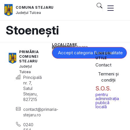
COMUNA STEJARU
Județul
Tulcea
Stoenești
LOCALIZARE
Acest conținut este blocat până când acceptați categoria corespunzătoare de cookie-uri.
PRIMĂRIA
Accept categoria Funcționalitate
LINKURI
COMUNEI
UTILE
STEJARU
Contact
Județul
Tulcea
Termeni și
Principală
condiții
nr. 7,
S.O.S.
Satul
Stejaru,
pentru
administrația
827215
publică
locală
contact@primaria-
stejaru.ro
0240