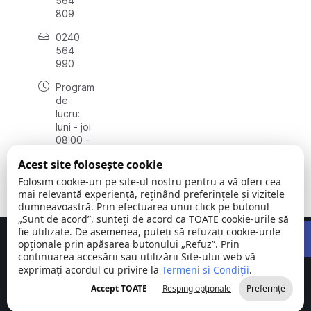
564
809
0240
564
990
Program
de
lucru:
luni - joi
08:00 -
16:30,
Acest site folosește cookie
vineri
08:00 -
Folosim cookie-uri pe site-ul nostru pentru a vă oferi cea
14:00
mai relevantă experiență, reținând preferințele și vizitele
dumneavoastră. Prin efectuarea unui click pe butonul
„Sunt de acord”, sunteți de acord ca TOATE cookie-urile să
Open 
fie utilizate. De asemenea, puteți să refuzați cookie-urile
Concept realizat de
Big Media Relații Publice SRL
opționale prin apăsarea butonului „Refuz”. Prin
continuarea accesării sau utilizării Site-ului web vă
exprimați acordul cu privire la
Comuna
Termeni și Condiții
©
Toate
.
Stejaru |
2026
drepturile
Accept TOATE
Resping opționale
Preferințe
județul Tulcea
rezervate