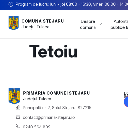
Program de lucru: luni - joi 08:00 - 16:30, vineri 08:00 - 14:0
Despre
Autorită
COMUNA STEJARU
Județul
Tulcea
comună
publice 
Tetoiu
PRIMĂRIA COMUNEI STEJARU
L
Acest conținu
Județul
Tulcea
Principală nr. 7, Satul Stejaru, 827215
contact@primaria-stejaru.ro
0240 564 809