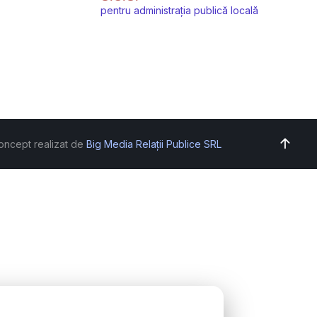
pentru administrația publică locală
oncept realizat de
Big Media Relații Publice SRL