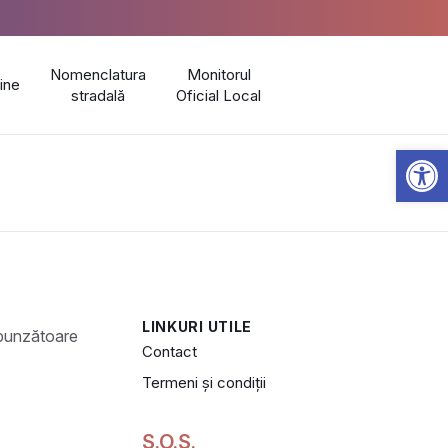
Nomenclatura
Monitorul
line
stradală
Oficial Local
Open 
LINKURI UTILE
Contact
Termeni și condiții
S.O.S.