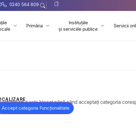
0
0240 564 809
țile
Instituțiile
Primăria
Servicii on
locale
și serviciile publice
OCALIZARE
t este blocat până când acceptați categoria corespunzătoare de cookie-uri.
Accept categoria Funcționalitate