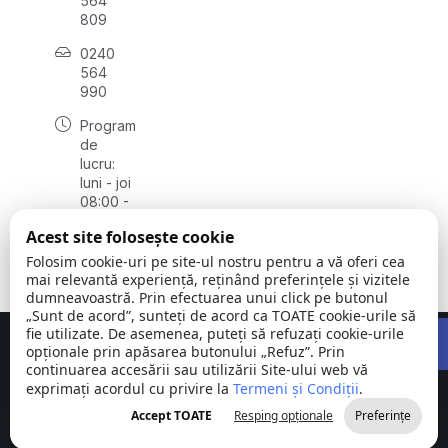
564
809
0240
564
990
Program
de
lucru:
luni - joi
08:00 -
16:30,
Acest site folosește cookie
vineri
08:00 -
Folosim cookie-uri pe site-ul nostru pentru a vă oferi cea
14:00
mai relevantă experiență, reținând preferințele și vizitele
dumneavoastră. Prin efectuarea unui click pe butonul
„Sunt de acord”, sunteți de acord ca TOATE cookie-urile să
Open 
fie utilizate. De asemenea, puteți să refuzați cookie-urile
Concept realizat de
Big Media Relații Publice SRL
opționale prin apăsarea butonului „Refuz”. Prin
continuarea accesării sau utilizării Site-ului web vă
exprimați acordul cu privire la
Comuna
Termeni și Condiții
©
Toate
.
Stejaru |
2026
drepturile
Accept TOATE
Resping opționale
Preferințe
județul Tulcea
rezervate