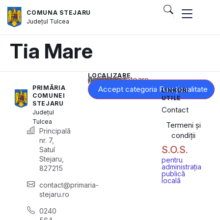
COMUNA STEJARU
Județul
Tulcea
Tia Mare
LOCALIZARE
Acest conținut este blocat până când acceptați categoria corespunzătoare de cookie-uri.
PRIMĂRIA
Accept categoria Funcționalitate
LINKURI
COMUNEI
UTILE
STEJARU
Contact
Județul
Tulcea
Termeni și
Principală
condiții
nr. 7,
S.O.S.
Satul
Stejaru,
pentru
administrația
827215
publică
locală
contact@primaria-
stejaru.ro
0240