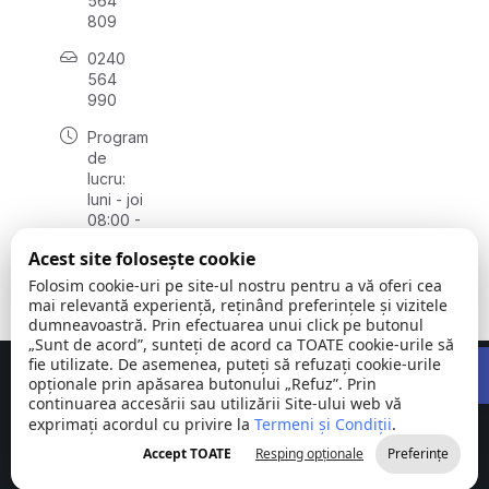
564
809
0240
564
990
Program
de
lucru:
luni - joi
08:00 -
16:30,
Acest site folosește cookie
vineri
08:00 -
Folosim cookie-uri pe site-ul nostru pentru a vă oferi cea
14:00
mai relevantă experiență, reținând preferințele și vizitele
dumneavoastră. Prin efectuarea unui click pe butonul
„Sunt de acord”, sunteți de acord ca TOATE cookie-urile să
Open 
fie utilizate. De asemenea, puteți să refuzați cookie-urile
Concept realizat de
Big Media Relații Publice SRL
opționale prin apăsarea butonului „Refuz”. Prin
continuarea accesării sau utilizării Site-ului web vă
exprimați acordul cu privire la
Comuna
Termeni și Condiții
©
Toate
.
Stejaru |
2026
drepturile
Accept TOATE
Resping opționale
Preferințe
județul Tulcea
rezervate