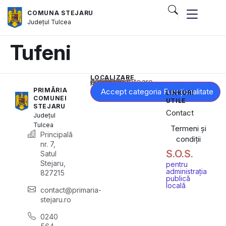
COMUNA STEJARU
Județul
Tulcea
Tufeni
LOCALIZARE
Acest conținut este blocat până când acceptați categoria corespunzătoare de cookie-uri.
PRIMĂRIA
Accept categoria Funcționalitate
LINKURI
COMUNEI
UTILE
STEJARU
Contact
Județul
Tulcea
Termeni și
Principală
condiții
nr. 7,
S.O.S.
Satul
Stejaru,
pentru
administrația
827215
publică
locală
contact@primaria-
stejaru.ro
0240