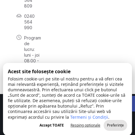
564
809
0240
564
990
Program
de
lucru:
luni - joi
08:00 -
16:30,
Acest site folosește cookie
vineri
08:00 -
Folosim cookie-uri pe site-ul nostru pentru a vă oferi cea
14:00
mai relevantă experiență, reținând preferințele și vizitele
dumneavoastră. Prin efectuarea unui click pe butonul
„Sunt de acord”, sunteți de acord ca TOATE cookie-urile să
Open 
fie utilizate. De asemenea, puteți să refuzați cookie-urile
Concept realizat de
Big Media Relații Publice SRL
opționale prin apăsarea butonului „Refuz”. Prin
continuarea accesării sau utilizării Site-ului web vă
exprimați acordul cu privire la
Comuna
Termeni și Condiții
©
Toate
.
Stejaru |
2026
drepturile
Accept TOATE
Resping opționale
Preferințe
județul Tulcea
rezervate