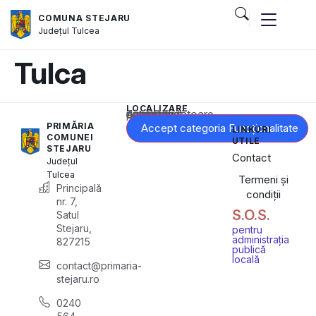
COMUNA STEJARU
Județul
Tulcea
Tulca
LOCALIZARE
Acest conținut este blocat până când acceptați categoria corespunzătoare de cookie-uri.
PRIMĂRIA
Accept categoria Funcționalitate
LINKURI
COMUNEI
UTILE
STEJARU
Contact
Județul
Tulcea
Termeni și
Principală
condiții
nr. 7,
S.O.S.
Satul
Stejaru,
pentru
administrația
827215
publică
locală
contact@primaria-
stejaru.ro
0240