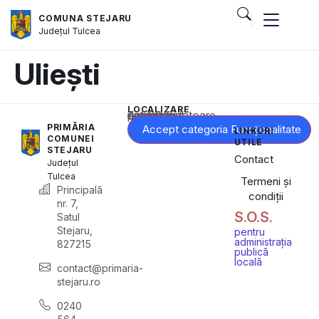
COMUNA STEJARU
Județul
Tulcea
Uliești
LOCALIZARE
Acest conținut este blocat până când acceptați categoria corespunzătoare de cookie-uri.
PRIMĂRIA
Accept categoria Funcționalitate
LINKURI
COMUNEI
UTILE
STEJARU
Contact
Județul
Tulcea
Termeni și
Principală
condiții
nr. 7,
S.O.S.
Satul
Stejaru,
pentru
administrația
827215
publică
locală
contact@primaria-
stejaru.ro
0240