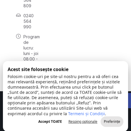
564
809
0240
564
990
Program
de
lucru:
luni - joi
08:00 -
16:30,
Acest site folosește cookie
vineri
08:00 -
Folosim cookie-uri pe site-ul nostru pentru a vă oferi cea
14:00
mai relevantă experiență, reținând preferințele și vizitele
dumneavoastră. Prin efectuarea unui click pe butonul
„Sunt de acord”, sunteți de acord ca TOATE cookie-urile să
Open 
fie utilizate. De asemenea, puteți să refuzați cookie-urile
Concept realizat de
Big Media Relații Publice SRL
opționale prin apăsarea butonului „Refuz”. Prin
continuarea accesării sau utilizării Site-ului web vă
exprimați acordul cu privire la
Comuna
Termeni și Condiții
©
Toate
.
Stejaru |
2026
drepturile
Accept TOATE
Resping opționale
Preferințe
județul Tulcea
rezervate