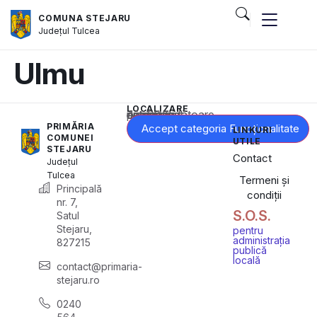
COMUNA STEJARU
Județul
Tulcea
Ulmu
LOCALIZARE
Acest conținut este blocat până când acceptați categoria corespunzătoare de cookie-uri.
PRIMĂRIA
Accept categoria Funcționalitate
LINKURI
COMUNEI
UTILE
STEJARU
Contact
Județul
Tulcea
Termeni și
Principală
condiții
nr. 7,
S.O.S.
Satul
Stejaru,
pentru
administrația
827215
publică
locală
contact@primaria-
stejaru.ro
0240