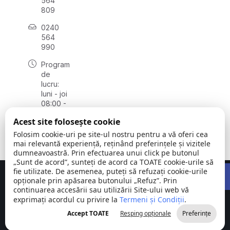
564
809
0240
564
990
Program
de
lucru:
luni - joi
08:00 -
16:30,
Acest site folosește cookie
vineri
08:00 -
Folosim cookie-uri pe site-ul nostru pentru a vă oferi cea
14:00
mai relevantă experiență, reținând preferințele și vizitele
dumneavoastră. Prin efectuarea unui click pe butonul
„Sunt de acord”, sunteți de acord ca TOATE cookie-urile să
Open 
fie utilizate. De asemenea, puteți să refuzați cookie-urile
Concept realizat de
Big Media Relații Publice SRL
opționale prin apăsarea butonului „Refuz”. Prin
continuarea accesării sau utilizării Site-ului web vă
exprimați acordul cu privire la
Comuna
Termeni și Condiții
©
Toate
.
Stejaru |
2026
drepturile
Accept TOATE
Resping opționale
Preferințe
județul Tulcea
rezervate