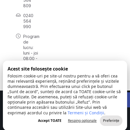
564
809
0240
564
990
Program
de
lucru:
luni - joi
08:00 -
16:30,
Acest site folosește cookie
vineri
08:00 -
Folosim cookie-uri pe site-ul nostru pentru a vă oferi cea
14:00
mai relevantă experiență, reținând preferințele și vizitele
dumneavoastră. Prin efectuarea unui click pe butonul
„Sunt de acord”, sunteți de acord ca TOATE cookie-urile să
Open 
fie utilizate. De asemenea, puteți să refuzați cookie-urile
Concept realizat de
Big Media Relații Publice SRL
opționale prin apăsarea butonului „Refuz”. Prin
continuarea accesării sau utilizării Site-ului web vă
exprimați acordul cu privire la
Comuna
Termeni și Condiții
©
Toate
.
Stejaru |
2026
drepturile
Accept TOATE
Resping opționale
Preferințe
județul Tulcea
rezervate