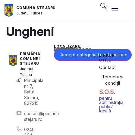
COMUNA STEJARU
Județul
Tulcea
Ungheni
LOCALIZARE
Acest conținut este blocat până când acceptați categoria corespunzătoare de cookie-uri.
PRIMĂRIA
Accept categoria Funcționalitate
LINKURI
COMUNEI
UTILE
STEJARU
Contact
Județul
Tulcea
Termeni și
Principală
condiții
nr. 7,
S.O.S.
Satul
Stejaru,
pentru
administrația
827215
publică
locală
contact@primaria-
stejaru.ro
0240