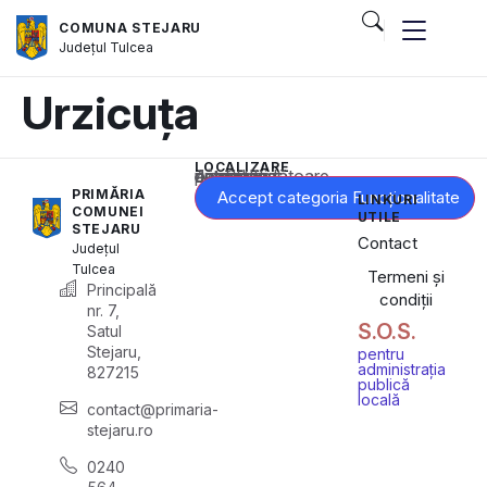
COMUNA STEJARU
Județul
Tulcea
Urzicuța
LOCALIZARE
Acest conținut este blocat până când acceptați categoria corespunzătoare de cookie-uri.
PRIMĂRIA
Accept categoria Funcționalitate
LINKURI
COMUNEI
UTILE
STEJARU
Contact
Județul
Tulcea
Termeni și
Principală
condiții
nr. 7,
S.O.S.
Satul
Stejaru,
pentru
administrația
827215
publică
locală
contact@primaria-
stejaru.ro
0240