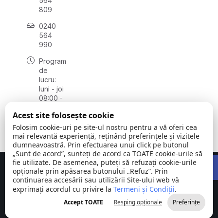
564
809
0240
564
990
Program
de
lucru:
luni - joi
08:00 -
16:30,
Acest site folosește cookie
vineri
08:00 -
Folosim cookie-uri pe site-ul nostru pentru a vă oferi cea
14:00
mai relevantă experiență, reținând preferințele și vizitele
dumneavoastră. Prin efectuarea unui click pe butonul
„Sunt de acord”, sunteți de acord ca TOATE cookie-urile să
Open 
fie utilizate. De asemenea, puteți să refuzați cookie-urile
Concept realizat de
Big Media Relații Publice SRL
opționale prin apăsarea butonului „Refuz”. Prin
continuarea accesării sau utilizării Site-ului web vă
exprimați acordul cu privire la
Comuna
Termeni și Condiții
©
Toate
.
Stejaru |
2026
drepturile
Accept TOATE
Resping opționale
Preferințe
județul Tulcea
rezervate