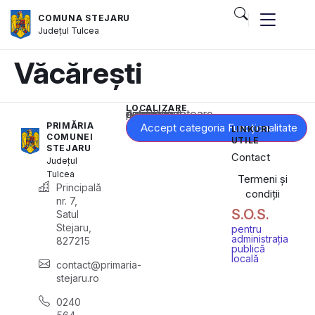
COMUNA STEJARU
Județul
Tulcea
Văcărești
LOCALIZARE
Acest conținut este blocat până când acceptați categoria corespunzătoare de cookie-uri.
PRIMĂRIA
Accept categoria Funcționalitate
LINKURI
COMUNEI
UTILE
STEJARU
Contact
Județul
Tulcea
Termeni și
Principală
condiții
nr. 7,
S.O.S.
Satul
Stejaru,
pentru
administrația
827215
publică
locală
contact@primaria-
stejaru.ro
0240