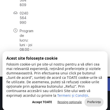
564
809
0240
564
990
Program
de
lucru:
luni - joi
08:00 -
16:30,
Acest site folosește cookie
vineri
08:00 -
Folosim cookie-uri pe site-ul nostru pentru a vă oferi cea
14:00
mai relevantă experiență, reținând preferințele și vizitele
dumneavoastră. Prin efectuarea unui click pe butonul
„Sunt de acord”, sunteți de acord ca TOATE cookie-urile să
Open 
fie utilizate. De asemenea, puteți să refuzați cookie-urile
Concept realizat de
Big Media Relații Publice SRL
opționale prin apăsarea butonului „Refuz”. Prin
continuarea accesării sau utilizării Site-ului web vă
exprimați acordul cu privire la
Comuna
Termeni și Condiții
©
Toate
.
Stejaru |
2026
drepturile
Accept TOATE
Resping opționale
Preferințe
județul Tulcea
rezervate