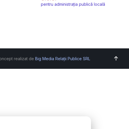
pentru administrația publică locală
oncept realizat de
Big Media Relații Publice SRL