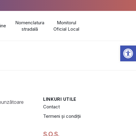
Nomenclatura
Monitorul
line
stradală
Oficial Local
Open 
LINKURI UTILE
Contact
Termeni și condiții
S.O.S.