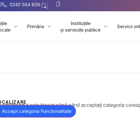
0
0240 564 809
țile
Instituțiile
Primăria
Servicii on
locale
și serviciile publice
OCALIZARE
t este blocat până când acceptați categoria corespunzătoare de cookie-uri.
Accept categoria Funcționalitate