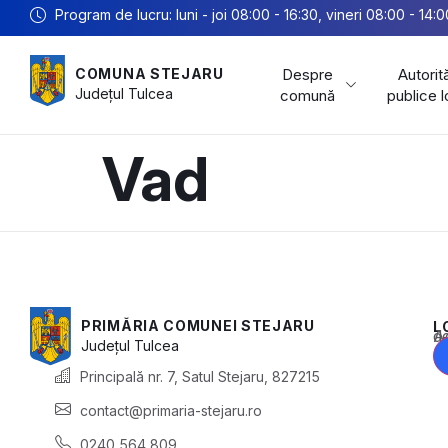
Program de lucru: luni - joi 08:00 - 16:30, vineri 08:00 - 14:0
Despre
Autorită
COMUNA STEJARU
Județul
Tulcea
comună
publice 
Vad
PRIMĂRIA COMUNEI STEJARU
L
Acest conținu
Județul
Tulcea
Principală nr. 7, Satul Stejaru, 827215
contact@primaria-stejaru.ro
0240 564 809