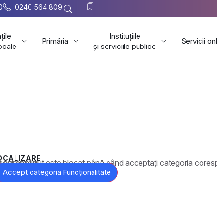
0
0240 564 809
țile
Instituțiile
Primăria
Servicii on
locale
și serviciile publice
OCALIZARE
t este blocat până când acceptați categoria corespunzătoare de cookie-uri.
Accept categoria Funcționalitate