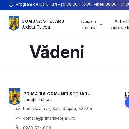
Program de lucru: luni - joi 08:00 - 16:30, vineri 08:00 - 14:0
Despre
Autorită
COMUNA STEJARU
Județul
Tulcea
comună
publice 
Vădeni
PRIMĂRIA COMUNEI STEJARU
L
Acest conținu
Județul
Tulcea
Principală nr. 7, Satul Stejaru, 827215
contact@primaria-stejaru.ro
0240 564 809