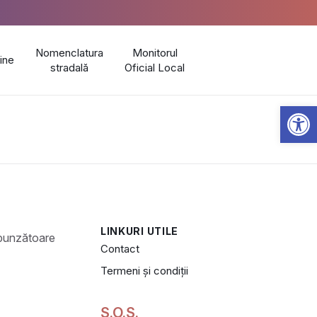
Nomenclatura
Monitorul
line
stradală
Oficial Local
Open 
LINKURI UTILE
Contact
Termeni și condiții
S.O.S.