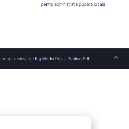
pentru administrația publică locală
oncept realizat de
Big Media Relații Publice SRL