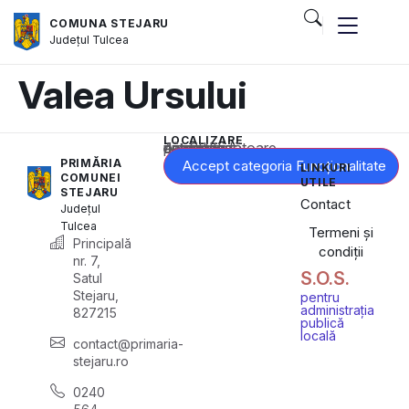
COMUNA STEJARU
Județul
Tulcea
Valea Ursului
LOCALIZARE
Acest conținut este blocat până când acceptați categoria corespunzătoare de cookie-uri.
PRIMĂRIA
Accept categoria Funcționalitate
LINKURI
COMUNEI
UTILE
STEJARU
Contact
Județul
Tulcea
Termeni și
Principală
condiții
nr. 7,
S.O.S.
Satul
Stejaru,
pentru
administrația
827215
publică
locală
contact@primaria-
stejaru.ro
0240