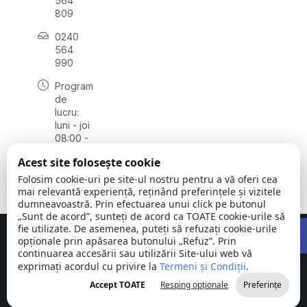
564
809
0240
564
990
Program
de
lucru:
luni - joi
08:00 -
16:30,
Acest site folosește cookie
vineri
08:00 -
Folosim cookie-uri pe site-ul nostru pentru a vă oferi cea
14:00
mai relevantă experiență, reținând preferințele și vizitele
dumneavoastră. Prin efectuarea unui click pe butonul
„Sunt de acord”, sunteți de acord ca TOATE cookie-urile să
Open 
fie utilizate. De asemenea, puteți să refuzați cookie-urile
Concept realizat de
Big Media Relații Publice SRL
opționale prin apăsarea butonului „Refuz”. Prin
continuarea accesării sau utilizării Site-ului web vă
exprimați acordul cu privire la
Comuna
Termeni și Condiții
©
Toate
.
Stejaru |
2026
drepturile
Accept TOATE
Resping opționale
Preferințe
județul Tulcea
rezervate