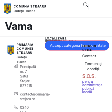
COMUNA STEJARU
Județul
Tulcea
Vama
LOCALIZARE
Acest conținut este blocat până când acceptați categoria corespunzătoare de cookie-uri.
PRIMĂRIA
Accept categoria Funcționalitate
LINKURI
COMUNEI
UTILE
STEJARU
Contact
Județul
Tulcea
Termeni și
Principală
condiții
nr. 7,
S.O.S.
Satul
Stejaru,
pentru
administrația
827215
publică
locală
contact@primaria-
stejaru.ro
0240