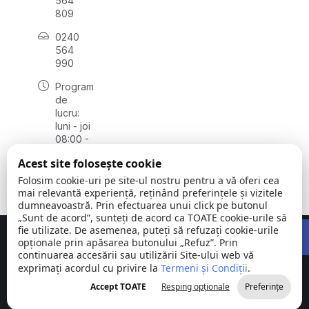
564
809
0240
564
990
Program
de
lucru:
luni - joi
08:00 -
16:30,
Acest site folosește cookie
vineri
08:00 -
Folosim cookie-uri pe site-ul nostru pentru a vă oferi cea
14:00
mai relevantă experiență, reținând preferințele și vizitele
dumneavoastră. Prin efectuarea unui click pe butonul
„Sunt de acord”, sunteți de acord ca TOATE cookie-urile să
Open 
fie utilizate. De asemenea, puteți să refuzați cookie-urile
Concept realizat de
Big Media Relații Publice SRL
opționale prin apăsarea butonului „Refuz”. Prin
continuarea accesării sau utilizării Site-ului web vă
exprimați acordul cu privire la
Comuna
Termeni și Condiții
©
Toate
.
Stejaru |
2026
drepturile
Accept TOATE
Resping opționale
Preferințe
județul Tulcea
rezervate