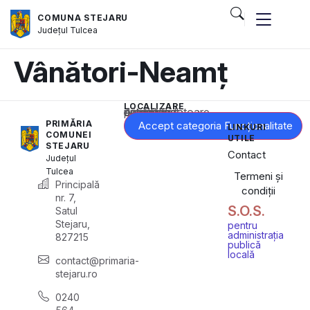
COMUNA STEJARU
Județul
Tulcea
Vânători-Neamț
LOCALIZARE
Acest conținut este blocat până când acceptați categoria corespunzătoare de cookie-uri.
PRIMĂRIA
Accept categoria Funcționalitate
LINKURI
COMUNEI
UTILE
STEJARU
Contact
Județul
Tulcea
Termeni și
Principală
condiții
nr. 7,
S.O.S.
Satul
Stejaru,
pentru
administrația
827215
publică
locală
contact@primaria-
stejaru.ro
0240