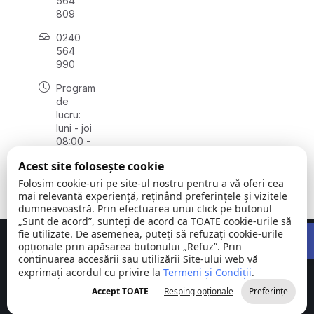
564
809
0240
564
990
Program
de
lucru:
luni - joi
08:00 -
16:30,
Acest site folosește cookie
vineri
08:00 -
Folosim cookie-uri pe site-ul nostru pentru a vă oferi cea
14:00
mai relevantă experiență, reținând preferințele și vizitele
dumneavoastră. Prin efectuarea unui click pe butonul
„Sunt de acord”, sunteți de acord ca TOATE cookie-urile să
Open 
fie utilizate. De asemenea, puteți să refuzați cookie-urile
Concept realizat de
Big Media Relații Publice SRL
opționale prin apăsarea butonului „Refuz”. Prin
continuarea accesării sau utilizării Site-ului web vă
exprimați acordul cu privire la
Comuna
Termeni și Condiții
©
Toate
.
Stejaru |
2026
drepturile
Accept TOATE
Resping opționale
Preferințe
județul Tulcea
rezervate