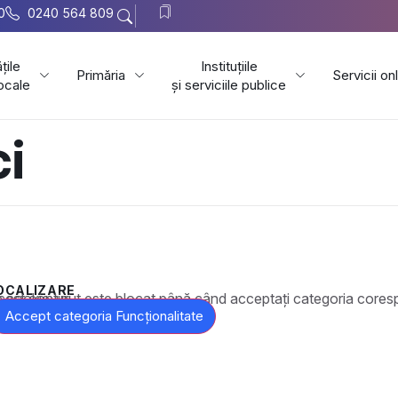
0
0240 564 809
țile
Instituțiile
Primăria
Servicii on
locale
și serviciile publice
ci
OCALIZARE
t este blocat până când acceptați categoria corespunzătoare de cookie-uri.
Accept categoria Funcționalitate