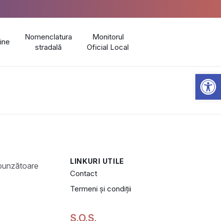
Nomenclatura
Monitorul
line
stradală
Oficial Local
Open 
LINKURI UTILE
Contact
Termeni și condiții
S.O.S.