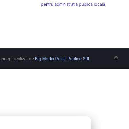
pentru administrația publică locală
oncept realizat de
Big Media Relații Publice SRL