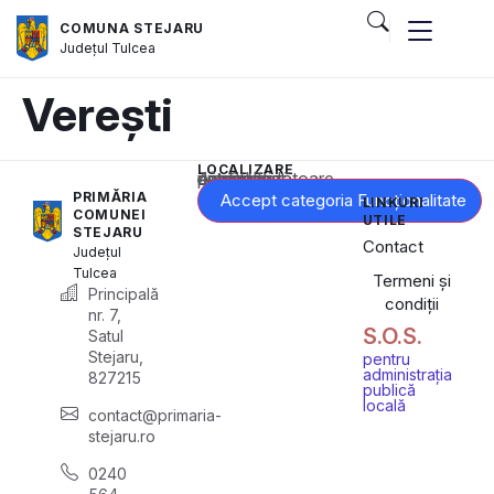
COMUNA STEJARU
Județul
Tulcea
Verești
LOCALIZARE
Acest conținut este blocat până când acceptați categoria corespunzătoare de cookie-uri.
PRIMĂRIA
Accept categoria Funcționalitate
LINKURI
COMUNEI
UTILE
STEJARU
Contact
Județul
Tulcea
Termeni și
Principală
condiții
nr. 7,
S.O.S.
Satul
Stejaru,
pentru
administrația
827215
publică
locală
contact@primaria-
stejaru.ro
0240