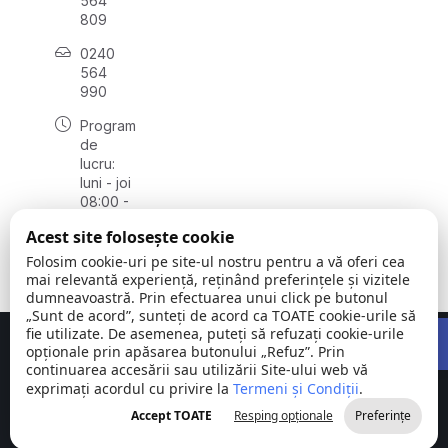
564
809
0240
564
990
Program
de
lucru:
luni - joi
08:00 -
16:30,
Acest site folosește cookie
vineri
08:00 -
Folosim cookie-uri pe site-ul nostru pentru a vă oferi cea
14:00
mai relevantă experiență, reținând preferințele și vizitele
dumneavoastră. Prin efectuarea unui click pe butonul
„Sunt de acord”, sunteți de acord ca TOATE cookie-urile să
Open 
fie utilizate. De asemenea, puteți să refuzați cookie-urile
Concept realizat de
Big Media Relații Publice SRL
opționale prin apăsarea butonului „Refuz”. Prin
continuarea accesării sau utilizării Site-ului web vă
exprimați acordul cu privire la
Comuna
Termeni și Condiții
©
Toate
.
Stejaru |
2026
drepturile
Accept TOATE
Resping opționale
Preferințe
județul Tulcea
rezervate