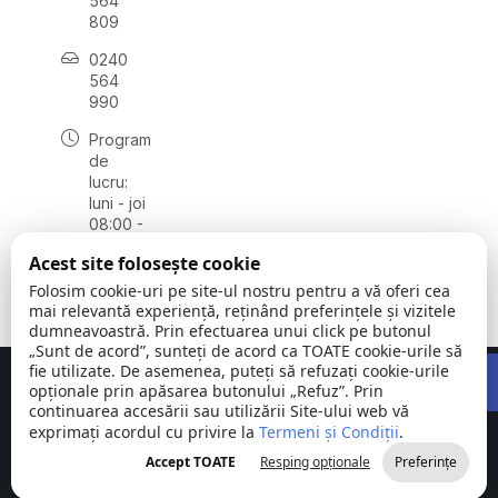
564
809
0240
564
990
Program
de
lucru:
luni - joi
08:00 -
16:30,
Acest site folosește cookie
vineri
08:00 -
Folosim cookie-uri pe site-ul nostru pentru a vă oferi cea
14:00
mai relevantă experiență, reținând preferințele și vizitele
dumneavoastră. Prin efectuarea unui click pe butonul
„Sunt de acord”, sunteți de acord ca TOATE cookie-urile să
Open 
fie utilizate. De asemenea, puteți să refuzați cookie-urile
Concept realizat de
Big Media Relații Publice SRL
opționale prin apăsarea butonului „Refuz”. Prin
continuarea accesării sau utilizării Site-ului web vă
exprimați acordul cu privire la
Comuna
Termeni și Condiții
©
Toate
.
Stejaru |
2026
drepturile
Accept TOATE
Resping opționale
Preferințe
județul Tulcea
rezervate