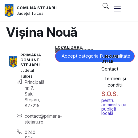
COMUNA STEJARU
Județul
Tulcea
Vișina Nouă
LOCALIZARE
Acest conținut este blocat până când acceptați categoria corespunzătoare de cookie-uri.
PRIMĂRIA
Accept categoria Funcționalitate
LINKURI
COMUNEI
UTILE
STEJARU
Contact
Județul
Tulcea
Termeni și
Principală
condiții
nr. 7,
S.O.S.
Satul
Stejaru,
pentru
administrația
827215
publică
locală
contact@primaria-
stejaru.ro
0240