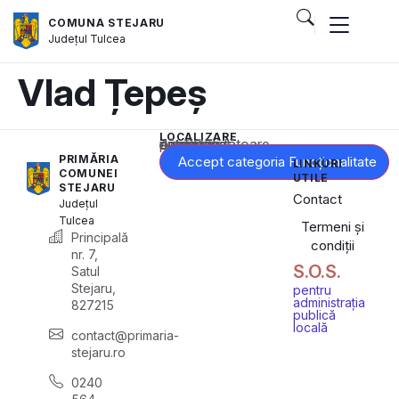
COMUNA STEJARU
Județul
Tulcea
Vlad Țepeș
LOCALIZARE
Acest conținut este blocat până când acceptați categoria corespunzătoare de cookie-uri.
PRIMĂRIA
Accept categoria Funcționalitate
LINKURI
COMUNEI
UTILE
STEJARU
Contact
Județul
Tulcea
Termeni și
Principală
condiții
nr. 7,
S.O.S.
Satul
Stejaru,
pentru
administrația
827215
publică
locală
contact@primaria-
stejaru.ro
0240