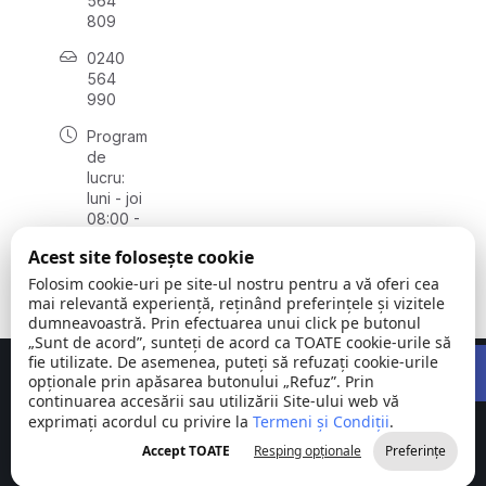
564
809
0240
564
990
Program
de
lucru:
luni - joi
08:00 -
16:30,
Acest site folosește cookie
vineri
08:00 -
Folosim cookie-uri pe site-ul nostru pentru a vă oferi cea
14:00
mai relevantă experiență, reținând preferințele și vizitele
dumneavoastră. Prin efectuarea unui click pe butonul
„Sunt de acord”, sunteți de acord ca TOATE cookie-urile să
Open 
fie utilizate. De asemenea, puteți să refuzați cookie-urile
Concept realizat de
Big Media Relații Publice SRL
opționale prin apăsarea butonului „Refuz”. Prin
continuarea accesării sau utilizării Site-ului web vă
exprimați acordul cu privire la
Comuna
Termeni și Condiții
©
Toate
.
Stejaru |
2026
drepturile
Accept TOATE
Resping opționale
Preferințe
județul Tulcea
rezervate