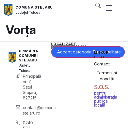
COMUNA STEJARU
Județul
Tulcea
Vorța
LOCALIZARE
Acest conținut este blocat până când acceptați categoria corespunzătoare de cookie-uri.
PRIMĂRIA
Accept categoria Funcționalitate
LINKURI
COMUNEI
UTILE
STEJARU
Contact
Județul
Tulcea
Termeni și
Principală
condiții
nr. 7,
S.O.S.
Satul
Stejaru,
pentru
administrația
827215
publică
locală
contact@primaria-
stejaru.ro
0240