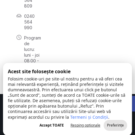
564
809
0240
564
990
Program
de
lucru:
luni - joi
08:00 -
16:30,
Acest site folosește cookie
vineri
08:00 -
Folosim cookie-uri pe site-ul nostru pentru a vă oferi cea
14:00
mai relevantă experiență, reținând preferințele și vizitele
dumneavoastră. Prin efectuarea unui click pe butonul
„Sunt de acord”, sunteți de acord ca TOATE cookie-urile să
Open 
fie utilizate. De asemenea, puteți să refuzați cookie-urile
Concept realizat de
Big Media Relații Publice SRL
opționale prin apăsarea butonului „Refuz”. Prin
continuarea accesării sau utilizării Site-ului web vă
exprimați acordul cu privire la
Comuna
Termeni și Condiții
©
Toate
.
Stejaru |
2026
drepturile
Accept TOATE
Resping opționale
Preferințe
județul Tulcea
rezervate