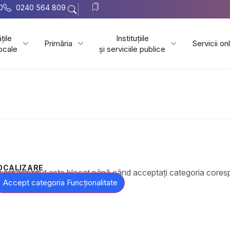
0
0240 564 809
țile
Instituțiile
Primăria
Servicii on
locale
și serviciile publice
OCALIZARE
t este blocat până când acceptați categoria corespunzătoare de cookie-uri.
Accept categoria Funcționalitate