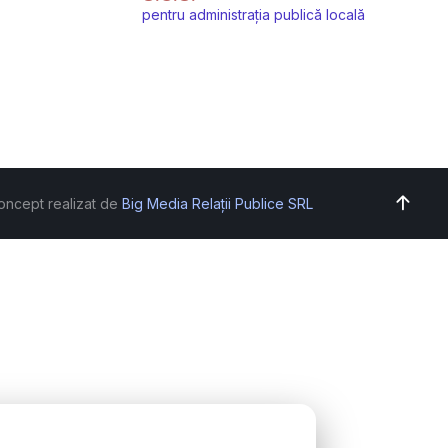
pentru administrația publică locală
oncept realizat de
Big Media Relații Publice SRL