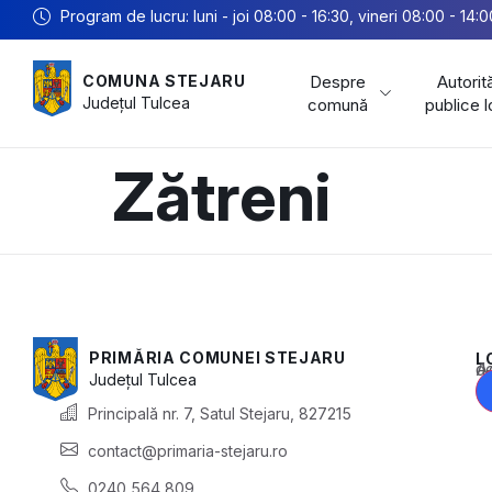
Program de lucru: luni - joi 08:00 - 16:30, vineri 08:00 - 14:0
Despre
Autorită
COMUNA STEJARU
Județul
Tulcea
comună
publice 
Zătreni
PRIMĂRIA COMUNEI STEJARU
L
Acest conținu
Județul
Tulcea
Principală nr. 7, Satul Stejaru, 827215
contact@primaria-stejaru.ro
0240 564 809