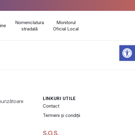
Nomenclatura
Monitorul
line
stradală
Oficial Local
Open 
LINKURI UTILE
Contact
Termeni și condiții
S.O.S.