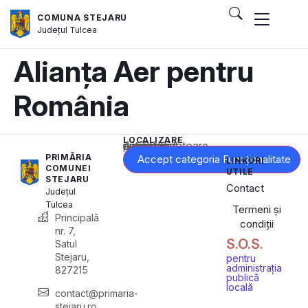
COMUNA STEJARU
Județul
Tulcea
Alianța Aer pentru
România
LOCALIZARE
Acest conținut este blocat până când acceptați categoria corespunzătoare de cookie-uri.
PRIMĂRIA
Accept categoria Funcționalitate
LINKURI
COMUNEI
UTILE
STEJARU
Contact
Județul
Tulcea
Termeni și
Principală
condiții
nr. 7,
S.O.S.
Satul
Stejaru,
pentru
administrația
827215
publică
locală
contact@primaria-
stejaru.ro