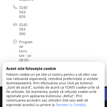
0240
564
809
0240
564
990
Program
de
lucru:
luni - joi
08:00 -
16:30,
Acest site folosește cookie
vineri
08:00 -
Folosim cookie-uri pe site-ul nostru pentru a vă oferi cea
14:00
mai relevantă experiență, reținând preferințele și vizitele
dumneavoastră. Prin efectuarea unui click pe butonul
„Sunt de acord”, sunteți de acord ca TOATE cookie-urile să
Open 
fie utilizate. De asemenea, puteți să refuzați cookie-urile
Concept realizat de
Big Media Relații Publice SRL
opționale prin apăsarea butonului „Refuz”. Prin
continuarea accesării sau utilizării Site-ului web vă
exprimați acordul cu privire la
Comuna
Termeni și Condiții
©
Toate
.