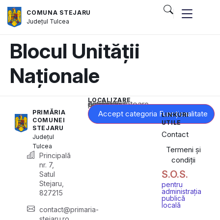
COMUNA STEJARU
Județul
Tulcea
Blocul Unității
Naționale
LOCALIZARE
Acest conținut este blocat până când acceptați categoria corespunzătoare de cookie-uri.
PRIMĂRIA
Accept categoria Funcționalitate
LINKURI
COMUNEI
UTILE
STEJARU
Contact
Județul
Tulcea
Termeni și
Principală
condiții
nr. 7,
S.O.S.
Satul
Stejaru,
pentru
administrația
827215
publică
locală
contact@primaria-
stejaru.ro