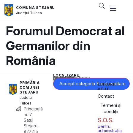
COMUNA STEJARU
Județul
Tulcea
Forumul Democrat al
Germanilor din
România
LOCALIZARE
Acest conținut este blocat până când acceptați categoria corespunzătoare de cookie-uri.
PRIMĂRIA
Accept categoria Funcționalitate
LINKURI
COMUNEI
UTILE
STEJARU
Contact
Județul
Tulcea
Termeni și
Principală
condiții
nr. 7,
S.O.S.
Satul
Stejaru,
pentru
administrația
827215