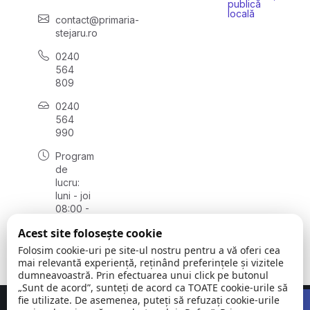
publică
locală
contact@primaria-
stejaru.ro
0240
564
809
0240
564
990
Program
de
lucru:
luni - joi
08:00 -
16:30,
Acest site folosește cookie
vineri
08:00 -
Folosim cookie-uri pe site-ul nostru pentru a vă oferi cea
14:00
mai relevantă experiență, reținând preferințele și vizitele
dumneavoastră. Prin efectuarea unui click pe butonul
„Sunt de acord”, sunteți de acord ca TOATE cookie-urile să
Open 
fie utilizate. De asemenea, puteți să refuzați cookie-urile
Concept realizat de
Big Media Relații Publice SRL