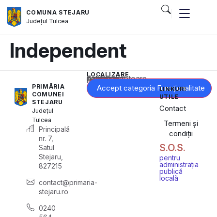
COMUNA STEJARU
Județul
Tulcea
Independent
LOCALIZARE
Acest conținut este blocat până când acceptați categoria corespunzătoare de cookie-uri.
PRIMĂRIA
Accept categoria Funcționalitate
LINKURI
COMUNEI
UTILE
STEJARU
Contact
Județul
Tulcea
Termeni și
Principală
condiții
nr. 7,
S.O.S.
Satul
Stejaru,
pentru
administrația
827215
publică
locală
contact@primaria-
stejaru.ro
0240