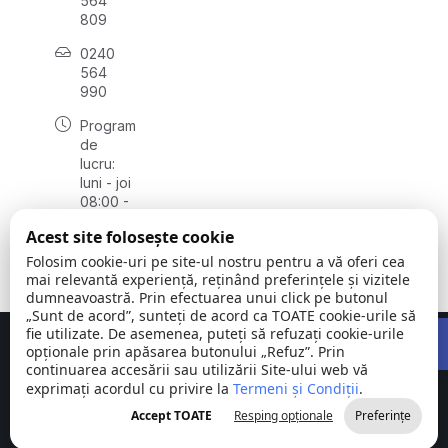
564
809
0240
564
990
Program
de
lucru:
luni - joi
08:00 -
16:30,
Acest site folosește cookie
vineri
08:00 -
Folosim cookie-uri pe site-ul nostru pentru a vă oferi cea
14:00
mai relevantă experiență, reținând preferințele și vizitele
dumneavoastră. Prin efectuarea unui click pe butonul
„Sunt de acord”, sunteți de acord ca TOATE cookie-urile să
Open 
fie utilizate. De asemenea, puteți să refuzați cookie-urile
Concept realizat de
Big Media Relații Publice SRL
opționale prin apăsarea butonului „Refuz”. Prin
continuarea accesării sau utilizării Site-ului web vă
exprimați acordul cu privire la
Comuna
Termeni și Condiții
©
Toate
.
Stejaru |
2026
drepturile
Accept TOATE
Resping opționale
Preferințe
județul Tulcea
rezervate