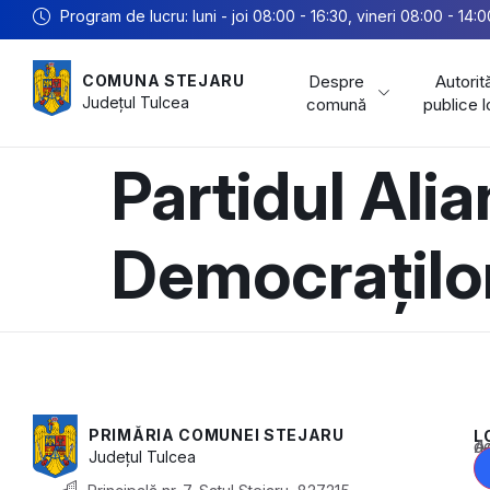
Program de lucru: luni - joi 08:00 - 16:30, vineri 08:00 - 14:0
Despre
Autorită
COMUNA STEJARU
Județul
Tulcea
comună
publice 
Partidul Alia
Democrațilo
PRIMĂRIA COMUNEI STEJARU
L
Acest conținu
Județul
Tulcea