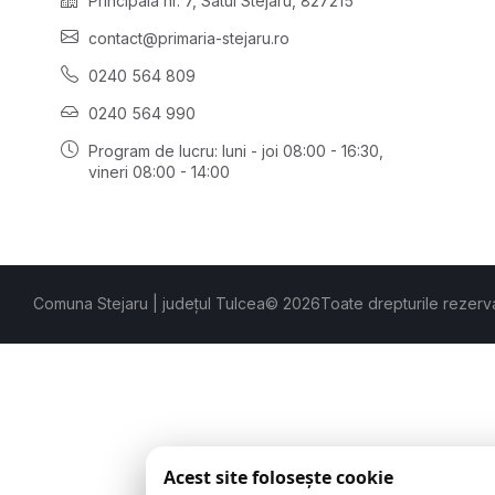
Principală nr. 7, Satul Stejaru, 827215
contact@primaria-stejaru.ro
0240 564 809
0240 564 990
Program de lucru: luni - joi 08:00 - 16:30,
vineri 08:00 - 14:00
Comuna Stejaru | județul Tulcea
© 2026
Toate drepturile rezerv
Acest site folosește cookie