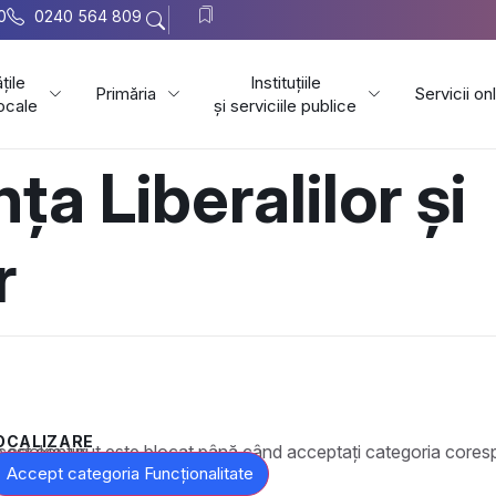
0
0240 564 809
țile
Instituțiile
Primăria
Servicii on
locale
și serviciile publice
nța Liberalilor și
r
OCALIZARE
t este blocat până când acceptați categoria corespunzătoare de cookie-uri.
Accept categoria Funcționalitate