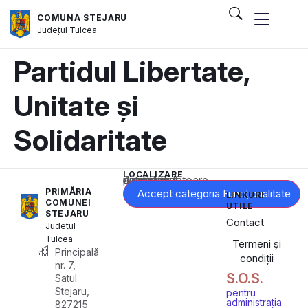
COMUNA STEJARU
Județul
Tulcea
Partidul Libertate,
Unitate și
Solidaritate
LOCALIZARE
Acest conținut este blocat până când acceptați categoria corespunzătoare de cookie-uri.
PRIMĂRIA
Accept categoria Funcționalitate
LINKURI
COMUNEI
UTILE
STEJARU
Contact
Județul
Tulcea
Termeni și
Principală
condiții
nr. 7,
S.O.S.
Satul
Stejaru,
pentru
administrația
827215