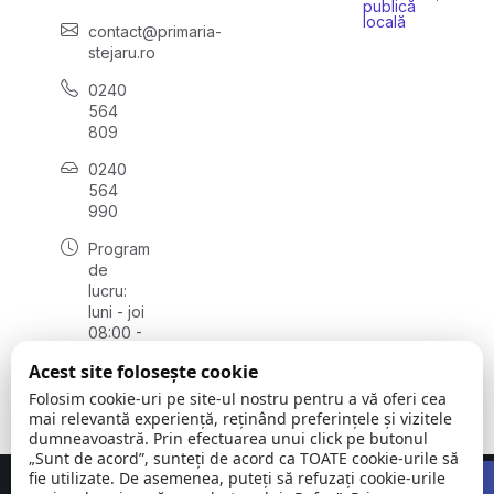
publică
locală
contact@primaria-
stejaru.ro
0240
564
809
0240
564
990
Program
de
lucru:
luni - joi
08:00 -
16:30,
Acest site folosește cookie
vineri
08:00 -
Folosim cookie-uri pe site-ul nostru pentru a vă oferi cea
14:00
mai relevantă experiență, reținând preferințele și vizitele
dumneavoastră. Prin efectuarea unui click pe butonul
„Sunt de acord”, sunteți de acord ca TOATE cookie-urile să
Open 
fie utilizate. De asemenea, puteți să refuzați cookie-urile
Concept realizat de
Big Media Relații Publice SRL