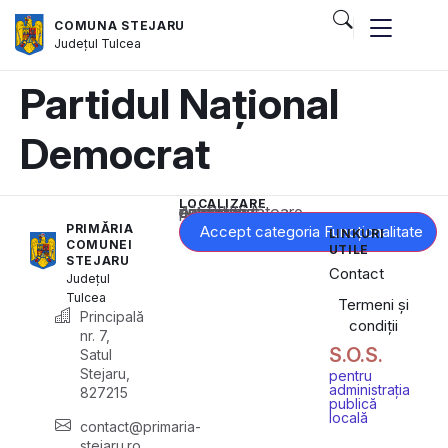
COMUNA STEJARU
Județul
Tulcea
Partidul Național
Democrat
LOCALIZARE
Acest conținut este blocat până când acceptați categoria corespunzătoare de cookie-uri.
PRIMĂRIA
Accept categoria Funcționalitate
LINKURI
COMUNEI
UTILE
STEJARU
Contact
Județul
Tulcea
Termeni și
Principală
condiții
nr. 7,
S.O.S.
Satul
Stejaru,
pentru
administrația
827215
publică
locală
contact@primaria-
stejaru.ro