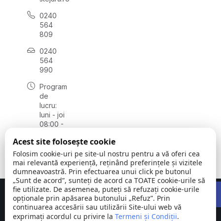
0240
564
809
0240
564
990
Program
de
lucru:
luni - joi
08:00 -
16:30,
Acest site folosește cookie
vineri
08:00 -
Folosim cookie-uri pe site-ul nostru pentru a vă oferi cea
14:00
mai relevantă experiență, reținând preferințele și vizitele
dumneavoastră. Prin efectuarea unui click pe butonul
„Sunt de acord”, sunteți de acord ca TOATE cookie-urile să
Open 
fie utilizate. De asemenea, puteți să refuzați cookie-urile
Concept realizat de
Big Media Relații Publice SRL
opționale prin apăsarea butonului „Refuz”. Prin
continuarea accesării sau utilizării Site-ului web vă
exprimați acordul cu privire la
Comuna
Termeni și Condiții
©
Toate
.