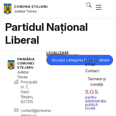
COMUNA STEJARU
Județul
Tulcea
Partidul Național
Liberal
LOCALIZARE
Acest conținut este blocat până când acceptați categoria corespunzătoare de cookie-uri.
PRIMĂRIA
Accept categoria Funcționalitate
LINKURI
COMUNEI
UTILE
STEJARU
Contact
Județul
Tulcea
Termeni și
Principală
condiții
nr. 7,
S.O.S.
Satul
Stejaru,
pentru
administrația
827215
publică
locală
contact@primaria-
stejaru.ro