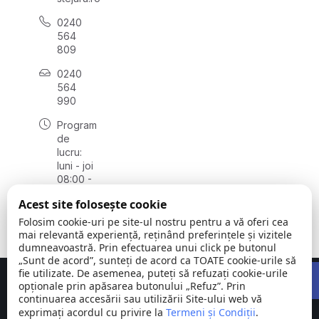
0240
564
809
0240
564
990
Program
de
lucru:
luni - joi
08:00 -
16:30,
Acest site folosește cookie
vineri
08:00 -
Folosim cookie-uri pe site-ul nostru pentru a vă oferi cea
14:00
mai relevantă experiență, reținând preferințele și vizitele
dumneavoastră. Prin efectuarea unui click pe butonul
„Sunt de acord”, sunteți de acord ca TOATE cookie-urile să
Open 
fie utilizate. De asemenea, puteți să refuzați cookie-urile
Concept realizat de
Big Media Relații Publice SRL
opționale prin apăsarea butonului „Refuz”. Prin
continuarea accesării sau utilizării Site-ului web vă
exprimați acordul cu privire la
Comuna
Termeni și Condiții
©
Toate
.