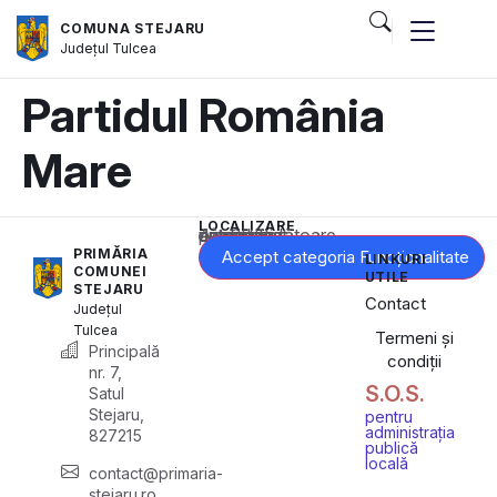
COMUNA STEJARU
Județul
Tulcea
Partidul România
Mare
LOCALIZARE
Acest conținut este blocat până când acceptați categoria corespunzătoare de cookie-uri.
PRIMĂRIA
Accept categoria Funcționalitate
LINKURI
COMUNEI
UTILE
STEJARU
Contact
Județul
Tulcea
Termeni și
Principală
condiții
nr. 7,
S.O.S.
Satul
Stejaru,
pentru
administrația
827215
publică
locală
contact@primaria-
stejaru.ro