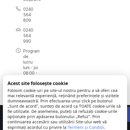
0240
564
809
0240
564
990
Program
de
lucru:
luni - joi
08:00 -
16:30,
Acest site folosește cookie
vineri
08:00 -
Folosim cookie-uri pe site-ul nostru pentru a vă oferi cea
14:00
mai relevantă experiență, reținând preferințele și vizitele
dumneavoastră. Prin efectuarea unui click pe butonul
„Sunt de acord”, sunteți de acord ca TOATE cookie-urile să
Open 
fie utilizate. De asemenea, puteți să refuzați cookie-urile
Concept realizat de
Big Media Relații Publice SRL
opționale prin apăsarea butonului „Refuz”. Prin
continuarea accesării sau utilizării Site-ului web vă
exprimați acordul cu privire la
Comuna
Termeni și Condiții
©
Toate
.